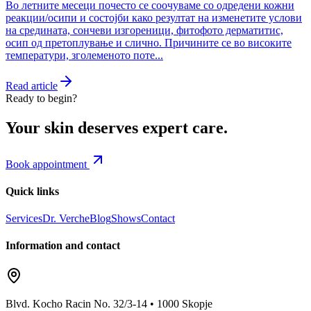
Во летните месеци почесто се соочуваме со одредени кожни
реакции/осипи и состојби како резултат на изменетите услови
на средината, сончеви изгореници, фитофото дерматитис,
осип од претоплување и слично. Причините се во високите
температури, зголеменото поте...
Read article
Ready to begin?
Your skin deserves expert care.
Book appointment
Quick links
Services
Dr. Verche
Blog
Shows
Contact
Information and contact
Blvd. Kocho Racin No. 32/3-14 • 1000 Skopje