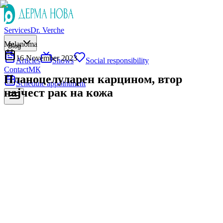
Services
Dr. Verche
Melanoma
Blog
16 November 2023
Articles
Shows
Social responsibility
Contact
МК
Планоцелуларен карцином, втор
Schedule appointment
најчест рак на кожа