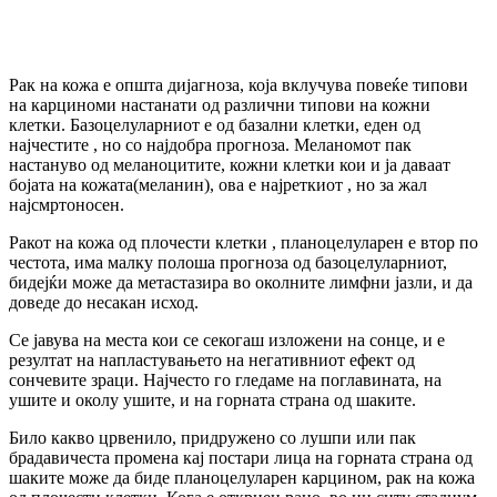
Рак на кожа е општа дијагноза, која вклучува повеќе типови
на карциноми настанати од различни типови на кожни
клетки. Базоцелуларниот е од базални клетки, еден од
најчестите , но со најдобра прогноза. Меланомот пак
настануво од меланоцитите, кожни клетки кои и ја даваат
бојата на кожата(меланин), ова е најреткиот , но за жал
најсмртоносен.
Ракот на кожа од плочести клетки , планоцелуларен е втор по
честота, има малку полоша прогноза од базоцелуларниот,
бидејќи може да метастазира во околните лимфни јазли, и да
доведе до несакан исход.
Се јавува на места кои се секогаш изложени на сонце, и е
резултат на напластувањето на негативниот ефект од
сончевите зраци. Најчесто го гледаме на поглавината, на
ушите и околу ушите, и на горната страна од шаките.
Било какво црвенило, придружено со лушпи или пак
брадавичеста промена кај постари лица на горната страна од
шаките може да биде планоцелуларен карцином, рак на кожа