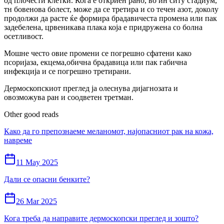
од плочести клетки. Кога е откриен рано, во ин ситу стадиум,
тн бовенова болест, може да се третира и со течен азот, доколу
продолжи да расте ќе формира брадавичеста промена или пак
задебелена, црвеникава плака која е придружена со болна
осетливост.
Мошне често овие промени се погрешно сфатени како
псоријаза, екцема,обична брадавица или пак габична
инфекција и се погрешно третирани.
Дермоскопскиот преглед ја олеснува дијагнозата и
овозможува ран и соодветен третман.
Other good reads
Како да го препознаеме меланомот, најопасниот рак на кожа,
навреме
11 May 2025
Дали се опасни бенките?
26 Mar 2025
Кога треба да направите дермоскопски преглед и зошто?