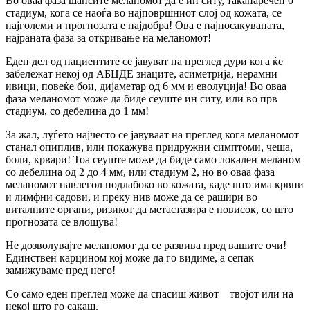
Во оваа фаза шансите меланомот да е ин ситу, таканаречен 0
стадиум, кога се наоѓа во најповршниот слој од кожата, се
најголеми и прогнозата е најдобра! Ова е најпосакуваната,
најраната фаза за откривање на меланомот!
Еден дел од пациентите се јавуват на преглед дури кога ќе
забележат некој од АБЦДЕ знаците, асиметрија, нерамни
ивици, повеќе бои, дијаметар од 6 мм и еволуција! Во оваа
фаза меланомот може да биде сеуште ин ситу, или во прв
стадиум, со дебелина до 1 мм!
За жал, луѓето најчесто се јавуваат на преглед кога меланомот
станал опиплив, или покажува придружни симптоми, чеша,
боли, крвари! Тоа сеуште може да биде само локален меланом
со дебелина од 2 до 4 мм, или стадиум 2, но во оваа фаза
меланомот навлегол подлабоко во кожата, каде што има крвни
и лимфни садови, и преку нив може да се рашири во
виталните органи, ризикот да метастазира е повисок, со што
прогнозата се влошува!
Не дозволувајте меланомот да се развива пред вашите очи!
Единствен карцином кој може да го видиме, а сепак
замижуваме пред него!
Со само еден преглед може да спасиш живот – твојот или на
некој што го сакаш.