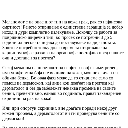
Меланомот е најопасниот тип на кожен рак, рак со највисока
смртност! Раното откривање е единствена гаранција за добар
исход и дури комплетно излекување. Доколку се работи за
површинско ширечки тип, во просек се потребни 3 до 5
години од неговата појава до поставување на дијагнозата.
Зошто е потребно толку долго време за откривање на
карцином кој се развива на орган кој е постојано пред нашите
очи и достапен за преглед?
Секој меланом на почетокот од својот развој е симетричен,
има униформна боја и е во ниво на кожа, мошне сличен на
обична бенка. Во оваа фаза може да го откриеме само со
помош на дермоскоп, кај лица кои доаѓаат на преглед кај
дерматолог и без да забележат некаква промена на своите
бенки, превентивно, еднаш во годината, прават таканаречен
скрининг за рак на кожа!
Или при опортун скрининг, вие доаѓате поради некој друг
кожен проблем, а дерматологот ви ги проверува бенките со
дермоскоп!