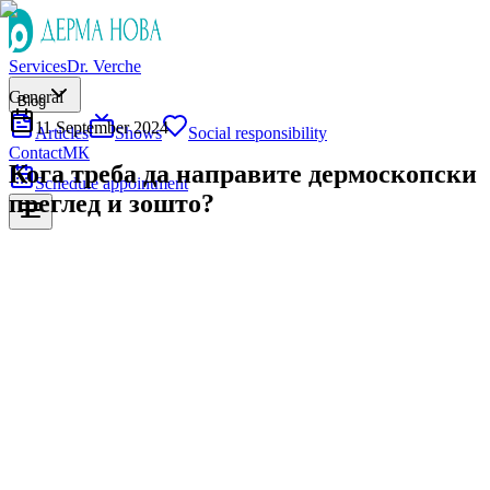
Services
Dr. Verche
General
Blog
11 September 2024
Articles
Shows
Social responsibility
Contact
МК
Кога треба да направите дермоскопски
Schedule appointment
преглед и зошто?