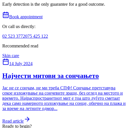
Early detection is the only guarantee for a good outcome.
Book appointment
Or call us directly:
02 523 3772
075 425 122
Recommended read
Skin care
14 July 2024
Најчести митови за сончањето
Јас не се сончам, не ми треба СПФ! Сончање претставува
секое изложување на сончевите зраци, без оглед на местото и
времето. Најраспространетиот мит е тоа што луѓето сметаат
дека само намерното изложување на сонце, обично на плажа и
за време на летните одмор...
Read article
Ready to begin?