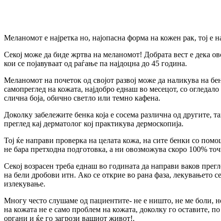
Меланомот е најретка но, најопасна форма на кожен рак, тој е 
Секој може да биде жртва на меланомот! Добрата вест е дека ов
кои се појавуваат од раѓање па најдоцна до 45 година.
Меланомот на почеток од својот развој може да наликува на бен
самопреглед на кожата, најдобро еднаш во месецот, со огледал
слична боја, обично светло или темно кафена.
Доколку забележите бенка која е сосема различна од другите, 
преглед кај дерматолог кој практикува дермоскопија.
Тој ќе направи проверка на целата кожа, на сите бенки со помо
не бара претходна подготовка, а ни овозможува скоро 100% точн
Секој возрасен треба еднаш во годината да направи ваков прегл
на бели дробови итн. Ако се открие во рана фаза, лекувањето 
излекување.
Многу често слушаме од пациентите- не е ништо, не ме боли, не 
на кожата не е само проблем на кожата, доколку го оставите, п
органи и ќе го загрози вашиот живот!.