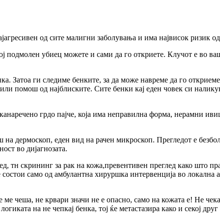
најагресивен од сите малигни заболувања и има највисок ризик од
ој подмолен убиец можете и сами да го откриете. Клучот е во ва
ка. Затоа ги следиме бенките, за да може навреме да го открием
о или помош од најблиските. Сите бенки кај еден човек си налику
таканаречено грдо пајче, која има неправилна форма, нерамни ив
ш на дермоскоп, еден вид на рачен микроскоп. Прегледот е безбол
ост во дијагнозата.
ед, тн скрининг за рак на кожа,превентивен преглед како што прав
се состои само од амбулантна хируршка интервенција во локална 
ме чеша, не крвари значи не е опасно, само на кожата е! Не чека
о логиката на не чепкај бенка, тој ќе метастазира како и секој д