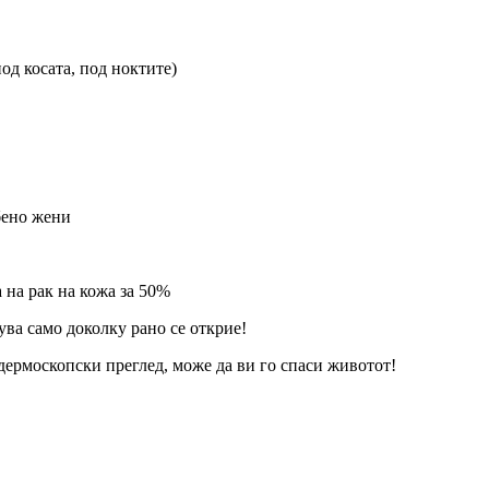
под косата, под ноктите)
обено жени
 на рак на кожа за 50%
ува само доколку рано се открие!
дермоскопски преглед, може да ви го спаси животот!