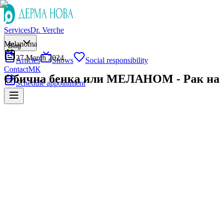
Services
Dr. Verche
Melanoma
Blog
27 March 2024
Articles
Shows
Social responsibility
Contact
МК
Обична бенка или МЕЛАНОМ - Рак на
Schedule appointment