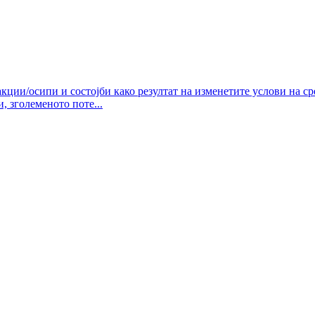
кции/осипи и состојби како резултат на изменетите услови на с
 зголеменото поте...