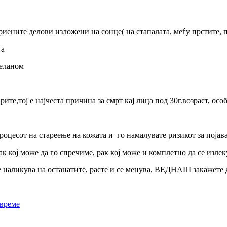
ткриените делови изложени на сонце( на стапалата, меѓу прстите, 
та
меланом
арите,тој е најчеста причина за смрт кај лица под 30г.возраст, ос
процесот на стареење на кожата и го намалувате ризикот за појава
к кој може да го спречиме, рак кој може и комплетно да се излек
не наликува на останатите, расте и се менува, ВЕДНАШ закажете 
авреме