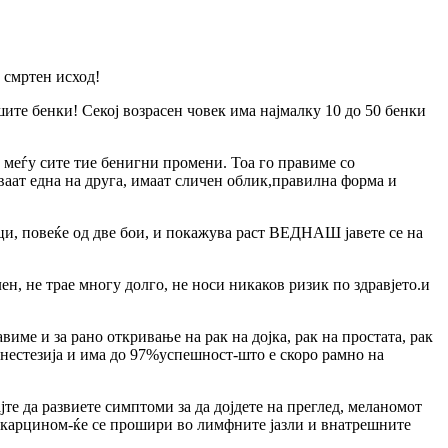
 смртен исход!
шите бенки! Секој возрасен човек има најмалку 10 до 50 бенки
е меѓу сите тие бенигни промени. Тоа го правиме со
ваат една на друга, имаат сличен облик,правилна форма и
ици, повеќе од две бои, и покажува раст ВЕДНАШ јавете се на
ен, не трае многу долго, не носи никаков ризик по здравјето.и
име и за рано откривање на рак на дојка, рак на простата, рак
анестезија и има до 97%успешност-што е скоро рамно на
јте да развиете симптоми за да дојдете на преглед, меланомот
руг карцином-ќе се прошири во лимфните јазли и внатрешните