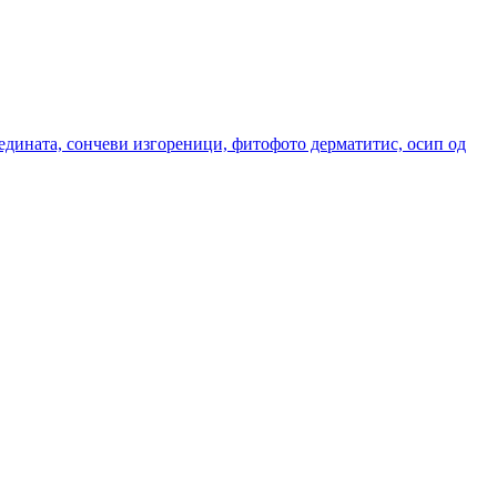
редината, сончеви изгореници, фитофото дерматитис, осип од