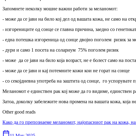
Запомнете неколку мошне важни работи за меланомот:
- може да се јави на било кој дел од вашата кожа, не само на о
- изгорениците од сонце се главна причина, заедно со генетика
- една потешка изгореница од сонце двојно поголем ризик за 
- дури и само 1 посета на солариум 75% поголем ризик
- може да се јави на било која возраст, не е болест само на пост
- може да се јави и кај потемните кожи кои не горат на сонце
- со секојдневна употреба на заштита од сонце, го успорувате 
Меланомот е единствен рак кој може да го видиме, единствен ра
Затоа, доколку забележите нова промена на вашата кожа, која 
Other good reads
Како да го препознаеме меланомот, најопасниот рак на кожа, н
11 May 2025