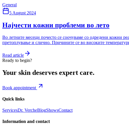
General
5 August 2024
Најчести кожни проблеми во лето
Во летните месеци почесто се соочуваме со одредени кожни реа
претоплување и слично. Причините се во високите температури,
Read article
Ready to begin?
Your skin deserves expert care.
Book appointment
Quick links
Services
Dr. Verche
Blog
Shows
Contact
Information and contact