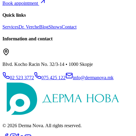
Book appointment
Quick links
Services
Dr. Verche
Blog
Shows
Contact
Information and contact
Blvd. Kocho Racin No. 32/3-14 • 1000 Skopje
02 523 3772
075 425 122
info@dermanova.mk
© 2026
Derma Nova
.
All rights reserved
.