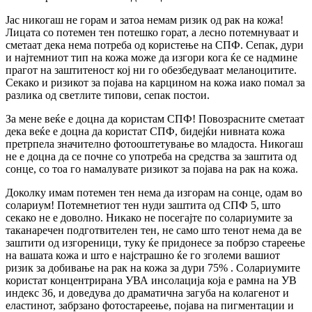
Јас никогаш не горам и затоа немам ризик од рак на кожа!
Лицата со потемен тен потешко горат, а лесно потемнуваат и
сметаат дека нема потреба од користење на СПФ. Сепак, дури
и најтемниот тип на кожа може да изгори кога ќе се надмине
прагот на заштитеност кој ни го обезбедуваат меланоцитите.
Секако и ризикот за појава на карцином на кожа иако помал за
разлика од светлите типови, сепак постои.
За мене веќе е доцна да користам СПФ! Повозрасните сметаат
дека веќе е доцна да користат СПФ, бидејќи нивната кожа
претрпела значително фотооштетување во младоста. Никогаш
не е доцна да се почне со употреба на средства за заштита од
сонце, со тоа го намалувате ризикот за појава на рак на кожа.
Доколку имам потемен тен нема да изгорам на сонце, одам во
солариум! Потемнетиот тен нуди заштита од СПФ 5, што
секако не е доволно. Никако не посегајте по солариумите за
таканаречен подготвителен тен, не само што тенот нема да ве
заштити од изгореници, туку ќе придонесе за побрзо стареење
на вашата кожа и што е најстрашно ќе го зголеми вашиот
ризик за добивање на рак на кожа за дури 75% . Солариумите
користат концентрирана УВА инсолација која е рамна на УВ
индекс 36, и доведува до драматична загуба на колагенот и
еластинот, забрзано фотостареење, појава на пигментации и