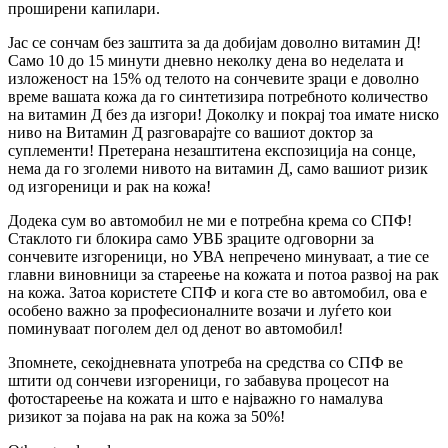
проширени капилари.
Јас се сончам без заштита за да добијам доволно витамин Д!
Само 10 до 15 минути дневно неколку дена во неделата и
изложеност на 15% од телото на сончевите зраци е доволно
време вашата кожа да го синтетизира потребното количество
на витамин Д без да изгори! Доколку и покрај тоа имате ниско
ниво на Витамин Д разговарајте со вашиот доктор за
суплементи! Претерана незаштитена експозиција на сонце,
нема да го зголеми нивото на витамин Д, само вашиот ризик
од изгореници и рак на кожа!
Додека сум во автомобил не ми е потребна крема со СПФ!
Стаклото ги блокира само УВБ зраците одговорни за
сончевите изгореници, но УВА непречено минуваат, а тие се
главни виновници за стареење на кожата и потоа развој на рак
на кожа. Затоа користете СПФ и кога сте во автомобил, ова е
особено важно за професионалните возачи и луѓето кои
поминуваат поголем дел од денот во автомобил!
Зпомнете, секојдневната употреба на средства со СПФ ве
штити од сончеви изгореници, го забавува процесот на
фотостареење на кожата и што е најважно го намалува
ризикот за појава на рак на кожа за 50%!