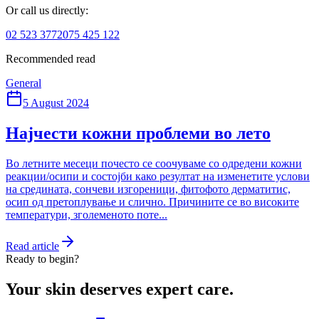
Or call us directly:
02 523 3772
075 425 122
Recommended read
General
5 August 2024
Најчести кожни проблеми во лето
Во летните месеци почесто се соочуваме со одредени кожни
реакции/осипи и состојби како резултат на изменетите услови
на средината, сончеви изгореници, фитофото дерматитис,
осип од претоплување и слично. Причините се во високите
температури, зголеменото поте...
Read article
Ready to begin?
Your skin deserves expert care.