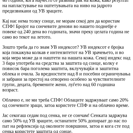
40 години, кога најчесто се развива рак на кожа, како резултат
на напластување на оштетувањата на ниво на јадрото
предизвикани од УВ зраците.
Кај нас нема толку сонце, не морам секој ден да користам
СПФ! Бројот на сончевите денови во нашето поднебје е
повеке од 240 дена во годината, значи преку целата година не
само во текот на летото.
Зошто треба да го знам УВ индексот? УВ индексот е бројка
која покажува колкав е интензитетот на УВ зрачењето, и во
која мера може да и наштети на нашата кожа. Секој индекс над
3 бара употреба на средства за заштита од сонце, колку е
повисок бара поголема заштита, вклучувајќи и заштитна
облека и очила. За вредностите над 8 и посебни ограничувања
и забрани за престој на отворено особено за чувствителните
групи, децата, бремените жени, луѓето над 60 годишна
возраст.
Облачно е, не ми треба СПФ! Облаците задржуваат само 20%
од сончевите зраци, затоа користете СПФ и на облачно време.
Јас секогаш седам под сенка, не се сончам! Сенката задржува
само 50% од УВ зраците, останатите 50% допираат до нас по
пат на рефлексија од околните површини, затоа и кога сте под
сенка користете заштита од сонце.