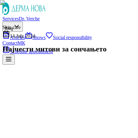
Services
Dr. Verche
Skin care
Blog
14 July 2024
Articles
Shows
Social responsibility
Contact
МК
Најчести митови за сончањето
Schedule appointment