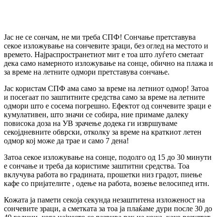
Јас не се сончам, не ми треба СПФ! Сончање претставува
секое изложување на сончевите зраци, без оглед на местото и
времето. Најраспространетиот мит е тоа што луѓето сметаат
дека само намерното изложување на сонце, обично на плажа и
за време на летните одмори претставува сончање.
Јас користам СПФ ама само за време на летниот одмор! Затоа
и посегаат по заштитните средства само за време на летните
одмори што е сосема погрешно. Ефектот од сончевите зраци е
кумулативен, што значи се собира, ние примаме далеку
повисока доза на УВ зрачење додека ги извршуваме
секојдневните обврски, отколку за време на краткиот летен
одмор кој може да трае и само 7 дена!
Затоа секое изложување на сонце, подолго од 15 до 30 минути
е сончање и треба да користиме заштитни средства. Тоа
вклучува работа во градината, прошетки низ градот, пиење
кафе со пријателите , одење на работа, возење велосипед итн.
Кожата ја памети секоја секунда незаштитена изложеност на
сончевите зраци, а сметката за тоа ја плаќаме дури после 30 до