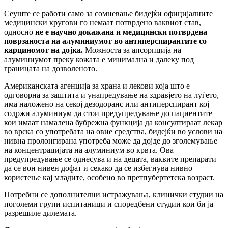
Сеуште се работи само за сомневање бидејќи официјалните
медицински кругови го немаат потврдено ваквиот став,
односно
не е научно докажана и медицински потврдена
поврзаноста на алуминиумот во антиперспирантите со
карциномот на дојка.
Можноста за апсорпција на
алуминиумот преку кожата е минимална и далеку под
границата на дозволеното.
Американската агенција за храна и лекови која што е
одговорна за заштита и унапредување на здравјето на луѓето,
има наложено на секој дезодоранс или антиперспирант кој
содржи алуминиум да стои предупредување до пациентите
кои имаат намалена бубрежна функција да консултираат лекар
во врска со употребата на овие средства, бидејќи во услови на
нивна пролонгирана употреба може да дојде до зголемување
на концентрацијата на алуминиум во крвта. Ова
предупредување се однесува и на децата, ваквите препарати
да се вон нивен дофат и секако да се избегнува нивно
користење кај младите, особено во претпубертетска возраст.
Потребни се дополнителни истражувања, клинички студии на
поголеми групи испитаници и споредбени студии кои би ја
разрешиле дилемата.