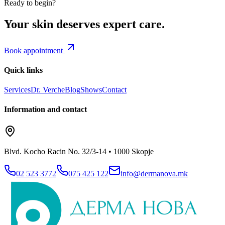
Ready to begin?
Your skin deserves expert care.
Book appointment
Quick links
Services
Dr. Verche
Blog
Shows
Contact
Information and contact
Blvd. Kocho Racin No. 32/3-14 • 1000 Skopje
02 523 3772
075 425 122
info@dermanova.mk