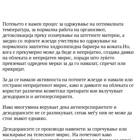
Потењето е важен процес за одржување на оптималната
температура, за нормална работа на организмот,
детоксикација преку излачување на штетните материи, а
заедно со лојните жлезди учествува во одржување на
нормалната заштитна хидролипидна бариера на кожата.Но,
кога е прекумерно може да биде и непријатно, создава дамки
на облеката и непријатен мирис, поради што луќето
превземаат одредени мерки за да го намалат, спречат или
прикријат.
За да се намали активноста на потните жлезди и намали или
отстрани непријатниот мирис, како и дамките на облеката се
користат различни козметски препарати кои вклучуваат
дезодоранси и антиперспиранти.
Иако многумина веруваат дека антиперспирантите и
дезодорансите не се разликуваат, сепак меѓу нив не може да
стои знакот еднакво.
Дезодорансите се производи наменети за спречување или
маскирање на телесниот мирис. На почетокот како