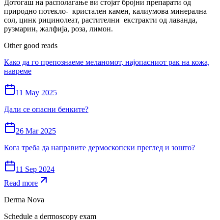
Дотогаш на располагање ви стојат бројни препарати од
природно потекло- кристален камен, калиумова минерална
сол, цинк рицинолеат, растителни екстракти од лаванда,
рузмарин, жалфија, роза, лимон.
Other good reads
Како да го препознаеме меланомот, најопасниот рак на кожа,
навреме
11 May 2025
Дали се опасни бенките?
26 Mar 2025
Кога треба да направите дермоскопски преглед и зошто?
11 Sep 2024
Read more
Derma Nova
Schedule a dermoscopy exam