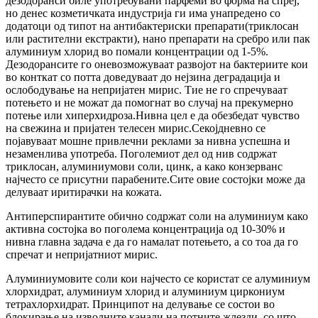
дезодоранси биле употребувани парфеми во форма на спреј,
но денес козметичката индустрија ги има унапредено со
додатоци од типот на антибактериски препарати(триклосан
или растителни екстракти), нано препарати на сребро или пак
алуминиум хлорид во помали концентрации од 1-5%.
Дезодорансите го оневозможуваат развојот на бактериите кои
во конткат со потта доведуваат до нејзина деградација и
ослободување на непријатен мирис. Тие не го спречуваат
потењето и не можат да помогнат во случај на прекумерно
потење или хиперхидроза.Нивна цел е да обезбедат чувство
на свежина и пријатен телесен мирис.Секојдневно се
појавуваат мошне привлечни реклами за нивна успешна и
незаменлива употреба. Поголемиот дел од нив содржат
триклосан, алуминиумови соли, цинк, а како конзерванс
најчесто се присутни парабените.Сите овие состојки може да
делуваат иритирачки на кожата.
Антиперспирантите обично содржат соли на алуминиум како
активна состојка во поголема концентрација од 10-30% и
нивна главна задача е да го намалат потењето, а со тоа да го
спречат и непријатниот мирис.
Алуминиумовите соли кои најчесто се користат се алуминиум
хлорхидрат, алуминиум хлорид и алуминиум циркониум
тетрахлорхидрат. Принципот на делување се состои во
блокирање на изводните канали на потните жлезди, со што