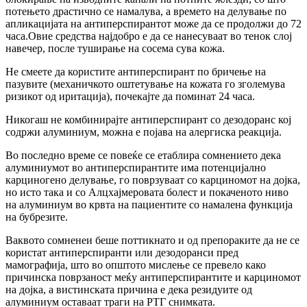
потењето драстично се намалува, а времето на делување по
апликацијата на антиперспирантот може да се продолжи до 72
часа.Овие средства најдобро е да се нанесуваат во тенок слој
навечер, после туширање на сосема сува кожа.
Не смеете да користите антиперспирант по бричење на
пазувите (механичкото оштетување на кожата го зголемува
ризикот од иритација), почекајте да поминат 24 часа.
Никогаш не комбинирајте антиперспирант со дезодоранс кој
содржи алуминиум, можна е појава на алергиска реакција.
Во последно време се повеќе се етаблира сомнението дека
алуминиумот во антиперспирантите има потенцијално
карциногено делување, го поврзуваат со карциномот на дојка,
но исто така и со Алцхајмеровата болест и покаченото ниво
на алуминиум во крвта на пациентите со намалена функција
на бубрезите.
Ваквото сомненеи беше поттикнато и од препораките да не се
користат антиперспиранти или дезодоранси пред
мамографија, што во општото мислење се превело како
причинска поврзаност меќу антиперспирантите и карциномот
на дојка, а вистинската причина е дека резидуите од
алуминиум оставаат траги на РТГ снимката.