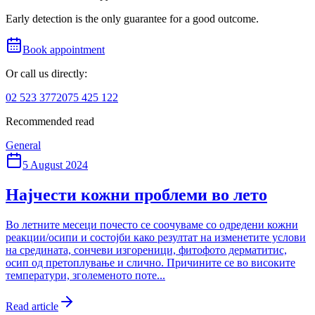
Early detection is the only guarantee for a good outcome.
Book appointment
Or call us directly:
02 523 3772
075 425 122
Recommended read
General
5 August 2024
Најчести кожни проблеми во лето
Во летните месеци почесто се соочуваме со одредени кожни
реакции/осипи и состојби како резултат на изменетите услови
на средината, сончеви изгореници, фитофото дерматитис,
осип од претоплување и слично. Причините се во високите
температури, зголеменото поте...
Read article