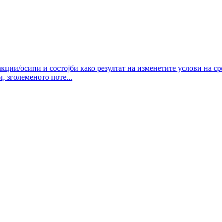
кции/осипи и состојби како резултат на изменетите услови на с
 зголеменото поте...