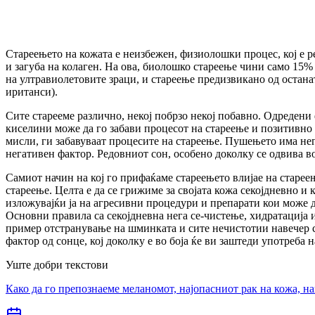
Стареењето на кожата е неизбежен, физиолошки процес, кој е 
и загуба на колаген. На ова, биолошко стареење чини само 15%
на ултравиолетовите зраци, и стареење предизвикано од остана
иританси).
Сите старееме различно, некој побрзо некој побавно. Одредени 
киселини може да го забави процесот на стареење и позитивно 
мисли, ги забавуваат процесите на стареење. Пушењето има нег
негативен фактор. Редовниот сон, особено доколку се одвива в
Самиот начин на кој го прифаќаме стареењето влијае на старее
стареење. Целта е да се грижиме за својата кожа секојдневно
изложувајќи ја на агресивни процедури и препарати кои може д
Основни правила са секојдневна нега се-чистење, хидратација 
пример отстранување на шминката и сите нечистотии навечер со
фактор од сонце, кој доколку е во боја ќе ви заштеди употреба н
Уште добри текстови
Како да го препознаеме меланомот, најопасниот рак на кожа, н