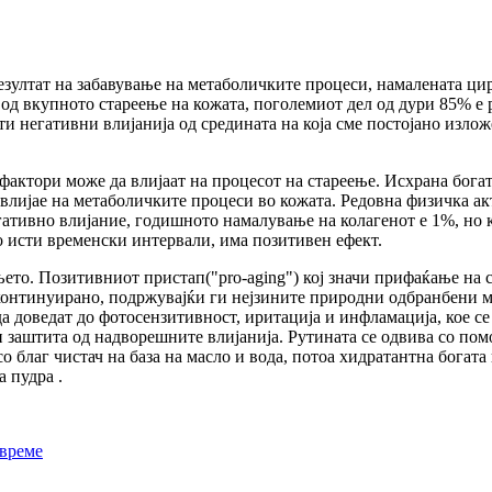
резултат на забавување на метаболичките процеси, намалената ц
 од вкупното стареење на кожата, поголемиот дел од дури 85% е 
ти негативни влијанија од средината на која сме постојано изло
фактори може да влијаат на процесот на стареење. Исхрана богат
влијае на метаболичките процеси во кожата. Редовна физичка ак
ативно влијание, годишното намалување на колагенот е 1%, но ка
о исти временски интервали, има позитивен ефект.
њето. Позитивниот пристап("pro-aging") кој значи прифаќање на 
 и континуирано, подржувајќи ги нејзините природни одбранбени
а доведат до фотосензитивност, иритација и инфламација, кое с
и заштита од надворешните влијанија. Рутината се одвива со пом
 благ чистач на база на масло и вода, потоа хидратантна богата
а пудра .
авреме