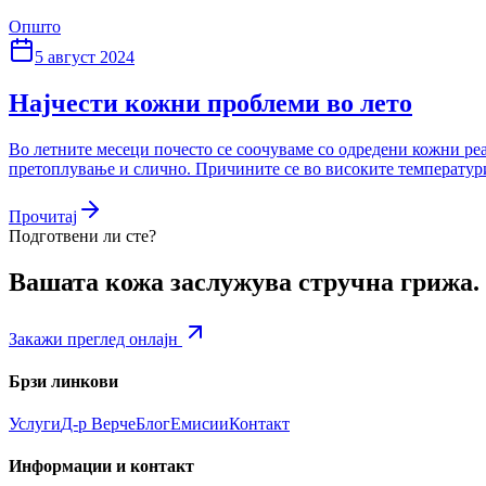
Општо
5 август 2024
Најчести кожни проблеми во лето
Во летните месеци почесто се соочуваме со одредени кожни реа
претоплување и слично. Причините се во високите температури,
Прочитај
Подготвени ли сте?
Вашата кожа заслужува стручна грижа.
Закажи преглед онлајн
Брзи линкови
Услуги
Д-р Верче
Блог
Емисии
Контакт
Информации и контакт