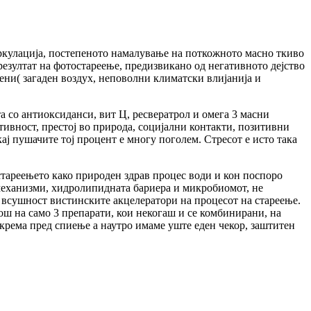
иркулација, постепеното намалување на поткожното масно ткиво
резултат на фотостареење, предизвикано од негативното дејство
жени( загаден воздух, неповолни климатски влијанија и
а со антиоксиданси, вит Ц, ресвератрол и омега 3 масни
тивност, престој во природа, социјални контакти, позитивни
ј пушачите тој процент е многу поголем. Стресот е исто така
стареењето како природен здрав процес води и кон поспоро
 механизми, хидролипидната бариера и микробиомот, не
е всушност вистинските акцелератори на процесот на стареење.
ош на само 3 препарати, кои некогаш и се комбинирани, на
 крема пред спиење а наутро имаме уште еден чекор, заштитен