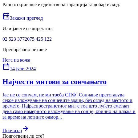
Рано откривање е единствена гаранција за добар исход.
Закажи преглед
Или јавете се директно:
02 523 3772
075 425 122
Препорачано читање
Нега на кожа
14 јули 2024
Најчести митови за сончањето
Јас не се сончам, не ми треба СПФ! Сончање претставува
секое изложување на сончевите зраци, без оглед на местото и
времето. Најраспространетиот мит е тоа што луѓето сметаат
дека само намерното изложување на сонце, обично на плажа и
за време на летните одмор...
Прочитај
Подготвени ли сте?