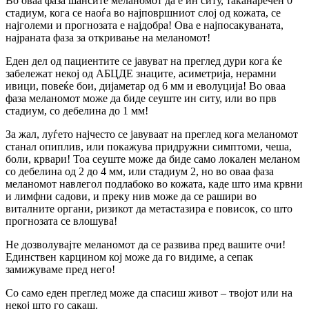
Во оваа фаза шансите меланомот да е ин ситу, таканаречен 0
стадиум, кога се наоѓа во најповршниот слој од кожата, се
најголеми и прогнозата е најдобра! Ова е најпосакуваната,
најраната фаза за откривање на меланомот!
Еден дел од пациентите се јавуват на преглед дури кога ќе
забележат некој од АБЦДЕ знаците, асиметрија, нерамни
ивици, повеќе бои, дијаметар од 6 мм и еволуција! Во оваа
фаза меланомот може да биде сеуште ин ситу, или во прв
стадиум, со дебелина до 1 мм!
За жал, луѓето најчесто се јавуваат на преглед кога меланомот
станал опиплив, или покажува придружни симптоми, чеша,
боли, крвари! Тоа сеуште може да биде само локален меланом
со дебелина од 2 до 4 мм, или стадиум 2, но во оваа фаза
меланомот навлегол подлабоко во кожата, каде што има крвни
и лимфни садови, и преку нив може да се рашири во
виталните органи, ризикот да метастазира е повисок, со што
прогнозата се влошува!
Не дозволувајте меланомот да се развива пред вашите очи!
Единствен карцином кој може да го видиме, а сепак
замижуваме пред него!
Со само еден преглед може да спасиш живот – твојот или на
некој што го сакаш.