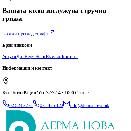
Вашата кожа заслужува стручна
грижа.
Закажи преглед онлајн
Брзи линкови
Услуги
Д-р Верче
Блог
Емисии
Контакт
Информации и контакт
Бул „Кочо Рацин'' бр. 32/3-14 • 1000 Скопје
02 523 3772
075 425 122
info@dermanova.mk