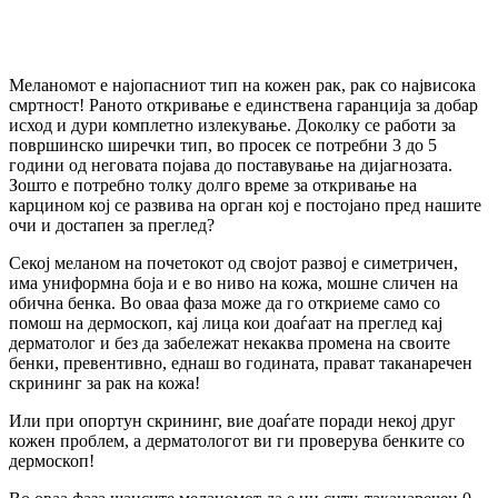
Меланомот е најопасниот тип на кожен рак, рак со највисока
смртност! Раното откривање е единствена гаранција за добар
исход и дури комплетно излекување. Доколку се работи за
површинско ширечки тип, во просек се потребни 3 до 5
години од неговата појава до поставување на дијагнозата.
Зошто е потребно толку долго време за откривање на
карцином кој се развива на орган кој е постојано пред нашите
очи и достапен за преглед?
Секој меланом на почетокот од својот развој е симетричен,
има униформна боја и е во ниво на кожа, мошне сличен на
обична бенка. Во оваа фаза може да го откриеме само со
помош на дермоскоп, кај лица кои доаѓаат на преглед кај
дерматолог и без да забележат некаква промена на своите
бенки, превентивно, еднаш во годината, прават таканаречен
скрининг за рак на кожа!
Или при опортун скрининг, вие доаѓате поради некој друг
кожен проблем, а дерматологот ви ги проверува бенките со
дермоскоп!