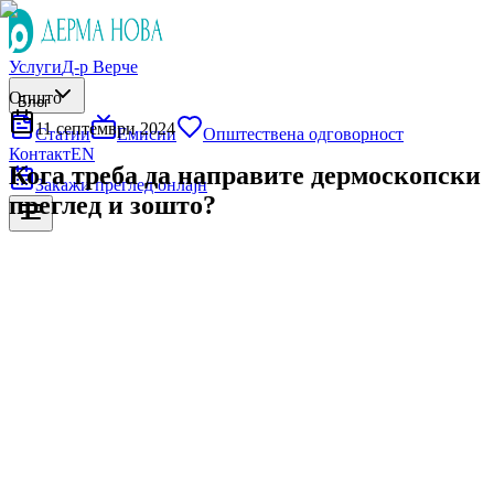
Услуги
Д-р Верче
Општо
Блог
11 септември 2024
Статии
Емисии
Општествена одговорност
Контакт
EN
Кога треба да направите дермоскопски
Закажи преглед онлајн
преглед и зошто?