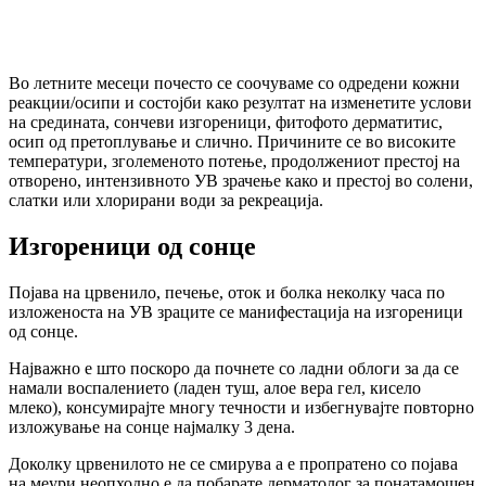
Во летните месеци почесто се соочуваме со одредени кожни
реакции/осипи и состојби како резултат на изменетите услови
на средината, сончеви изгореници, фитофото дерматитис,
осип од претоплување и слично. Причините се во високите
температури, зголеменото потење, продолжениот престој на
отворено, интензивното УВ зрачење како и престој во солени,
слатки или хлорирани води за рекреација.
Изгореници од сонце
Појава на црвенило, печење, оток и болка неколку часа по
изложеноста на УВ зраците се манифестација на изгореници
од сонце.
Најважно е што поскоро да почнете со ладни облоги за да се
намали воспалението (ладен туш, алое вера гел, кисело
млеко), консумирајте многу течности и избегнувајте повторно
изложување на сонце најмалку 3 дена.
Доколку црвенилото не се смирува а е пропратено со појава
на меури неопходно е да побарате дерматолог за понатамошен