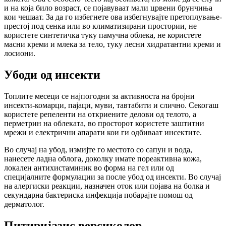
и на која било возраст, се појавуваат мали црвени брунчиња
кои чешаат. За да го избегнете ова избегнувајте претоплување-
престој под сенка или во климатизирани простории, не
користете синтетичка туку памучна облека, не користете
масни креми и млека за тело, туку лесни хидратантни креми и
лосиони.
Убоди од инсекти
Топлите месеци се најпогодни за активноста на бројни
инсекти-комарци, пајаци, муви, тавтабити и слично. Секогаш
користете репеленти на откриените делови од телото, а
перметрин на облеката, во просторот користете заштитни
мрежи и електрични апарати кои ги одбиваат инсектите.
Во случај на убод, измијте го местото со сапун и вода,
нанесете ладна облога, доколку имате пореактивна кожа,
локален антихистаминик во форма на гел или од
специјалните формулации за после убод од инсекти. Во случај
на алергиски реакции, назначен оток или појава на болка и
секундарна бактериска инфекција побарајте помош од
дерматолог.
Питиријазис версиколор