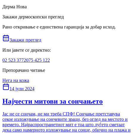
Дерма Нова
Закажи дермоскопски преглед
Рано откривање е единствена гаранција за добар исход.
Закажи преглед
Или јавете се директно:
02 523 3772
075 425 122
Препорачано читање
Нега на кожа
14 јули 2024
Најчести митови за сончањето
Јас не се сончам, не ми треба СПФ! Сончање претставува
секое изложување на сончевите зраци, без оглед на местото и
времето. Најраспространетиот мит е тоа што луѓето сметаат
дека само намерното изложување на сонце, обично на плажа и