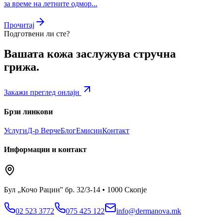
за време на летните одмор...
Прочитај
Подготвени ли сте?
Вашата кожа заслужува стручна
грижа.
Закажи преглед онлајн
Брзи линкови
Услуги
Д-р Верче
Блог
Емисии
Контакт
Информации и контакт
Бул „Кочо Рацин'' бр. 32/3-14 • 1000 Скопје
02 523 3772
075 425 122
info@dermanova.mk