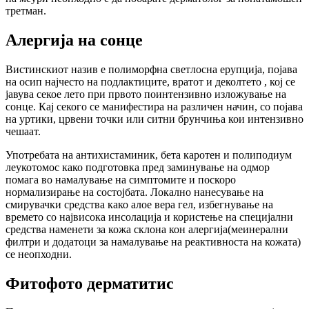
третман.
Алергија на сонце
Вистинскиот назив е полиморфна светлосна ерупција, појава
на осип најчесто на подлактиците, вратот и деколтето , кој се
јавува секое лето при првото поинтензивно изложување на
сонце. Кај секого се манифестира на различен начин, со појава
на уртики, црвени точки или ситни брунчиња кои интензивно
чешаат.
Употребата на антихистаминик, бета каротен и полиподиум
леукотомос како подготовка пред заминување на одмор
помага во намалување на симптомите и поскоро
нормализирање на состојбата. Локално нанесување на
смирувачки средства како алое вера гел, избегнување на
времето со највисока инсолација и користење на специјални
средства наменети за кожа склона кон алергија(меинерални
филтри и додатоци за намалување на реактивноста на кожата)
се неопходни.
Фитофото дерматитис