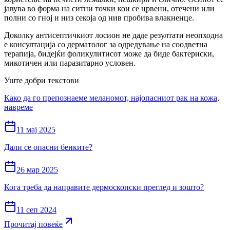
јавува во форма на ситни точки кои се црвени, отечени или
полни со гној и низ секоја од нив пробива влакненце.
Доколку антисептичкиот лосион не даде резултати неопходна
е консултација со дерматолог за одредување на соодветна
терапија, бидејќи фоликулитисот може да биде бактериски,
микотичен или паразитарно условен.
Уште добри текстови
Како да го препознаеме меланомот, најопасниот рак на кожа,
навреме
11 мај 2025
Дали се опасни бенките?
26 мар 2025
Кога треба да направите дермоскопски преглед и зошто?
11 сеп 2024
Прочитај повеќе