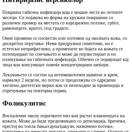
Површна габична инфекција која е мошне честа во летните
месеци. Се појавува во форма на кружни површини со
различен промер на местата со најизразено потење, грбот,
рамениците, вратот, под градите.
Овие промени се посветли или потемни од околната кожа, со
дискретно перутање. Нема придружни симптоми, но е
естетски неприфатливо, а промените во бојата на кожата се
потенџираат по сончањето и може да перзистираат и по
излекување на габичната инфекција. Обично се појавуваат кај
лица кои консумиаат повеќе концентрирани шеќери.
Лекувањето се состои од антимикотичен шампон и крем,
најмалку 2 недели, но потоа се продолжува со одредени
хигиено диететски мерки кои се неопходни за превенција и
спречување на повторна појава.
Фоликулитис
Воспаление околу поричките низ кои растат влакненцата на
кожата. Може да биде предизвикано со депилација, бричење,
престој во топла бања/сауна/џакузи, назначено потење,
користење на нечисти лежалки, пешкири и слично. Осипот се