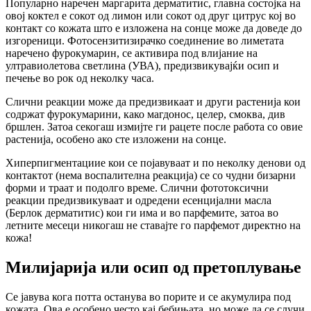
Популарно наречен маргарита дерматитис, главна состојка на
овој коктел е сокот од лимон или сокот од друг цитрус кој во
контакт со кожата што е изложена на сонце може да доведе до
изгореници. Фотосензитизирачко соединение во лиметата
наречено фурокумарин, се активира под влијание на
ултравиолетова светлина (УВА), предизвикувајќи осип и
печење во рок од неколку часа.
Слични реакции може да предизвикаат и други растенија кои
содржат фурокумарини, како магдонос, целер, смоква, див
бршлен. Затоа секогаш измијте ги рацете после работа со овие
растенија, особено ако сте изложени на сонце.
Хиперпигментациие кои се појавуваат и по неколку денови од
контактот (нема воспалителна реакција) се со чудни бизарни
форми и траат и подолго време. Слични фототоксични
реакции предизвикуваат и одредени есенцијални масла
(Берлок дерматитис) кои ги има и во парфемите, затоа во
летните месеци никогаш не ставајте го парфемот директно на
кожа!
Милијарија или осип од претоплување
Се јавува кога потта останува во порите и се акумулира под
кожата. Ова е особено често кај бебињата, но може да се случи