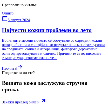
Препорачано читање
Општо
5 август 2024
Најчести кожни проблеми во лето
Во летните месеци почесто се соочуваме со одредени кожни
реакции/осипи и состојби како резултат на изменетите услови
на средината, сончеви изгореници, фитофото дерматитис,
осип од претоплување и слично. Причините се во високите
температури, зголеменото поте...
Прочитај
Подготвени ли сте?
Вашата кожа заслужува стручна
грижа.
Закажи преглед онлајн