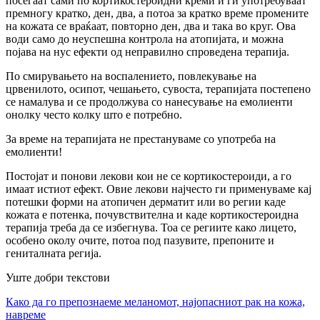
посегаат сами по кортикостероидни креми и ги употребуваат
премногу кратко, ден, два, а потоа за кратко време промените
на кожата се враќаат, повторно ден, два и така во круг. Ова
води само до неуспешна контрола на атопијата, и можна
појава на нус ефекти од неправилно спроведена терапија.
По смирувањето на воспалението, повлекување на
црвенилото, осипот, чешањето, сувоста, терапијата постепено
се намалува и се продолжува со нанесување на емолиенти
онолку често колку што е потребно.
За време на терапијата не престануваме со употреба на
емолиенти!
Постојат и понови лекови кои не се кортикостероиди, а го
имаат истиот ефект. Овие лекови најчесто ги применуваме кај
потешки форми на атопичен дерматит или во регии каде
кожата е потенка, почувствителна и каде кортикостероидна
терапија треба да се избегнува. Тоа се региите како лицето,
особено околу очите, потоа под пазувите, препоните и
гениталната регија.
Уште добри текстови
Како да го препознаеме меланомот, најопасниот рак на кожа,
навреме