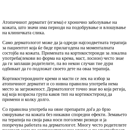
Атопичниот дерматит (егзема) е хронично заболување на
кожата, што значи има периоди на подобрување и влошување
на клиничката слика.
Само дерматологот може да ја одреди најсоодветната терапија
за пациентот која ќе биде прилагодена на моменталната
состојба на кожата. Примената на кортикостероиди за локална
употреба(лекови во форма на крема, маст, лосион) често знае
да ги заплаши родителите, па во некои случаи тие дури
одбиваат да го подложат своето дете на оваа терапија.
Кортикостероидните креми и масти се лек на избор за
атопичниот дерматит и со нивна правилна употреба нема
место за загриженост. Дерматологот точно знае во која регија,
кај која возрасна група каков тип на кортикостероид да
примени и колку долго.
Со правилна употреба на овие препарати доѓа до брзо
смирување на кожата без никакви споредни ефекти. Земањето
на терапија на своја рака носи поголеми ризици и ја
попречува работата на дерматологот. Многу често родителите