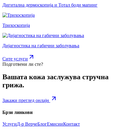
Дигитална дермоскопија и Тотал боди мапинг
Трихоскопија
Дијагностика на габични заболувања
Сите услуги
Подготвени ли сте?
Вашата кожа заслужува стручна
грижа.
Закажи преглед онлајн
Брзи линкови
Услуги
Д-р Верче
Блог
Емисии
Контакт