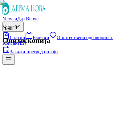
Услуги
Д-р Верче
Услуги
Блог
Статии
Емисии
Општествена одговорност
Онихоскопија
Контакт
EN
Закажи преглед онлајн