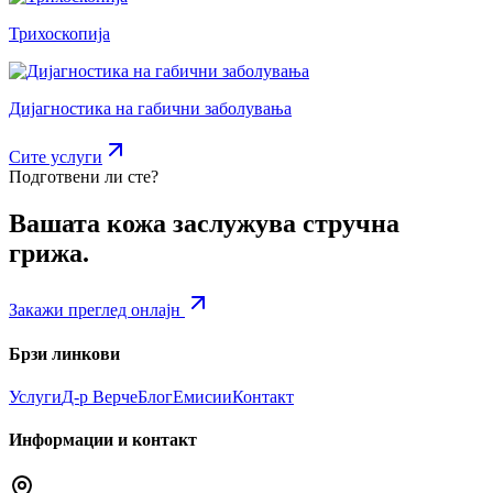
Трихоскопија
Дијагностика на габични заболувања
Сите услуги
Подготвени ли сте?
Вашата кожа заслужува стручна
грижа.
Закажи преглед онлајн
Брзи линкови
Услуги
Д-р Верче
Блог
Емисии
Контакт
Информации и контакт