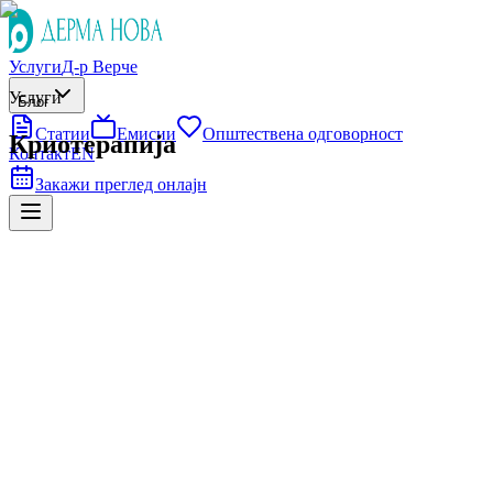
Услуги
Д-р Верче
Услуги
Блог
Статии
Емисии
Општествена одговорност
Криотерапија
Контакт
EN
Закажи преглед онлајн