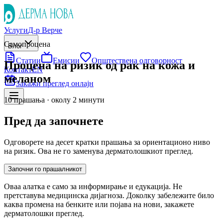
Услуги
Д-р Верче
Самопроцена
Блог
Статии
Емисии
Општествена одговорност
Процена на ризик од рак на кожа и
Контакт
EN
меланом
Закажи преглед онлајн
10 прашања · околу 2 минути
Пред да започнете
Одговорете на десет кратки прашања за ориентационо ниво
на ризик. Ова не го заменува дерматолошкиот преглед.
Започни го прашалникот
Оваа алатка е само за информирање и едукација. Не
претставува медицинска дијагноза. Доколку забележите било
каква промена на бенките или појава на нови, закажете
дерматолошки преглед.