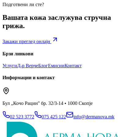
Подготвени ли сте?
Вашата кожа заслужува стручна
грижа.
Закажи преглед онлајн
Брзи линкови
Услуги
Д-р Верче
Блог
Емисии
Контакт
Информации и контакт
Бул „Кочо Рацин'' бр. 32/3-14 • 1000 Скопје
02 523 3772
075 425 122
info@dermanova.mk